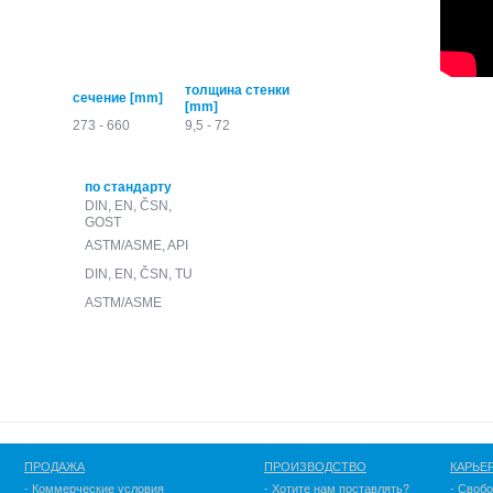
толщина стенки
сечение [mm]
[mm]
273 - 660
9,5 - 72
по стандарту
DIN, EN, ČSN,
GOST
ASTM/ASME, API
DIN, EN, ČSN, TU
ASTM/ASME
ПРОДАЖА
ПРОИЗВОДСТВО
КАРЬЕ
- Коммерческие условия
- Хотите нам поставлять?
- Своб