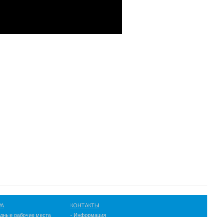
РА
КОНТАКТЫ
одные рабочие места
- Информация