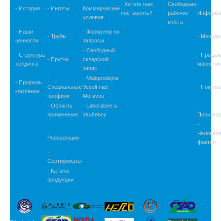
- Хотите нам
Свободные
-
- История
- Инготы
Коммерческие
поставлять?
рабочие
Информа
условия
места
- Наши
- Формуляр на
- Трубы
- Менедж
ценности
запросы
- Свободный
- Структура
- Продаж
- Прутки
складской
холдинга
маркетин
запас
-
- Maloprodejna
- Профиль
Специальные
Veselí nad
- Покупк
компании
профили
Moravou
- Область
- Laboratoře a
-
применения
zkušebny
Производ
-
-
Человече
Референции
фактор
-
Сертификаты
- Каталог
продукции