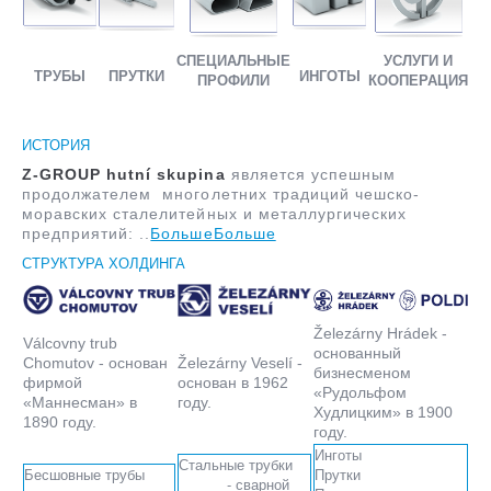
СПЕЦИАЛЬНЫЕ
УСЛУГИ И
ТРУБЫ
ПРУТКИ
ИНГОТЫ
ПРОФИЛИ
КООПЕРАЦИЯ
ИСТОРИЯ
Z-GROUP hutní skupina
является успешным
продолжателем многолетних традиций чешско-
моравских сталелитейных и металлургических
предприятий: ..
БольшеБольше
СТРУКТУРА ХОЛДИНГА
Železárny Hrádek -
Válcovny trub
oснованный
Chomutov - основан
Železárny Veselí -
бизнесменом
фирмой
основан в 1962
«Рудольфом
«Маннесман» в
году.
Худлицким» в 1900
1890 году.
году.
Инготы
Стальные трубки
Бесшовные трубы
Прутки
- сварной