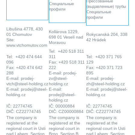
Прессованные
Специальные
(выдавленные) трубы
профили
Специальные
профили
Libušina 4778, 430
Kollárova 1229,
01 Chomutov
Rokycanská 204, 338
698 01 Veselí nad
Site:
42 Hrádek
Moravou
www.vtchomutov.com
Tel: +420 518 311
Tel: +420 474 644
311
Tel: +420 371 765
096
Fax: +420 518 311
129
Fax: +420 474 642
222
Fax: +420 371 723
288
E-mail:
prodej-
895
E-mail:
prodej-
zv@steel-
E-mail:
prodej-
vtch@steel-holding.cz
holding.cz
zh@steel-holding.cz
E-mail:
prodej@steel-
E-mail:
E-mail:
prodej@steel-
holding.cz
prodej@steel-
holding.cz
holding.cz
IČ: 22774745
IČ: 00000884
IČ: 22774745
DIČ: CZ22774745
DIČ: CZ00000884
DIČ: CZ22774745
The company is
The company is
The company is
registered at the
registered at the
registered at the
regional court in Usti
regional court in
regional court in Usti
nad Labem, Section
Brno, Section B,
nad Labem, Section