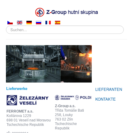
Suchen...
ÜBER UNS
PRODUKTE
VERKAUF
HERSTELLUNG
Lieferwerke
LIEFERANTEN
KONTAKTE
Z-Group a.s.
Třída Tomáše Bati
FERROMET a.s.
258, Louky
Kollárova 1229
763 02 Zlín
698 01 Veselí nad Moravou
Tschechische
Tschechische Republik
Republik