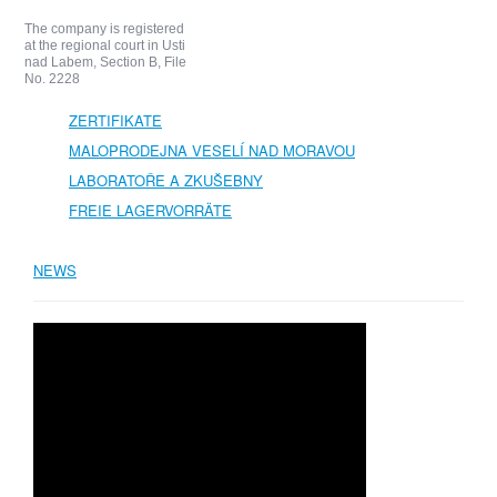
The company is registered
at the regional court in Usti
nad Labem, Section B, File
No. 2228
ZERTIFIKATE
MALOPRODEJNA VESELÍ NAD MORAVOU
LABORATOŘE A ZKUŠEBNY
FREIE LAGERVORRÄTE
NEWS