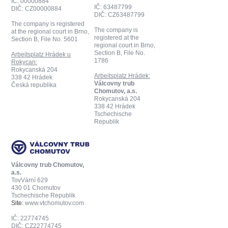
IČ: 00000884
IČ: 63487799
DIČ: CZ00000884
DIČ: CZ63487799
The company is registered
The company is
at the regional court in Brno,
registered at the
Section B, File No. 5601
regional court in Brno,
Section B, File No.
Arbeitsplatz Hrádek u
1786
Rokycan:
Rokycanská 204
Arbeitsplatz Hrádek:
338 42 Hrádek
Válcovny trub
Česká republika
Chomutov, a.s.
Rokycanská 204
338 42 Hrádek
Tschechische
Republik
Válcovny trub Chomutov,
a.s.
TovVární 629
430 01 Chomutov
Tschechische Republik
Site:
www.vtchomutov.com
IČ: 22774745
DIČ: CZ22774745