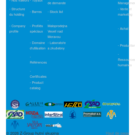
- Nos valeurs
- Tuyaux
de demande
Managemen
- Structure
- Vente et
- Barres
- Stock list
du holding
marketing
-
- Company
- Profilés
Maloprodejna
- Achat
profile
spéciaux
Veselí nad
Moravou
- Domaine
- Laboratoře
- Productio
d‘utilisation
a zkušebny
-
-
Ressource
Références
humaines
-
Certificates
- Product
catalog
© 2026 Z-Group hutní skupina
Haut de page