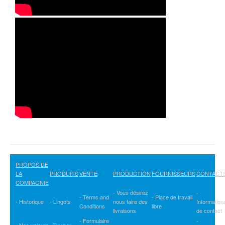
PROPOS DE
LA
PRODUITS
VENTE
PRODUCTION
FOURNISSEURS
CONTACT
COMPAGNIE
- Vous désirez
-
- Terms and
- Place de travail
- Historique
- Lingots
nous faire des
Information
Conditions
libre
livraisons
de contact
- Formulaire
-